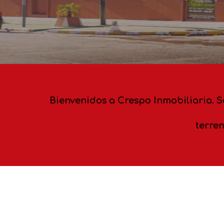
Bienvenidos a Crespo Inmobiliaria. 
terren