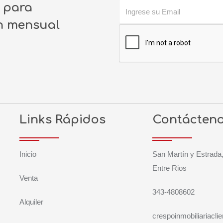
o para
ín mensual
Links Rápidos
Contácten
Inicio
San Martín y Estrada
Entre Rios
Venta
343-4808602
Alquiler
crespoinmobiliariacli