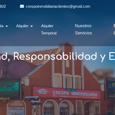
602
crespoinmobiliariaclientes@gmail.com
nta
Alquiler
Alquiler
Nuestros
Temporal
Servicios
d, Responsabilidad y E