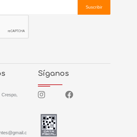
Suscribir
os
Síganos
, Crespo,
entes@gmail.c