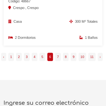
Código: 48667
Crespo , Crespo
Casa
300 M² Totales
2 Dormitorios
1 Baños
‹
1
2
3
4
5
6
7
8
9
10
11
›
Ingrese su correo electrónico