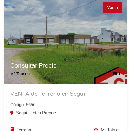
Venta
Consultar Precio
M² Totales
1
VENTA de Terreno en Seguí
Código: 5656
Segui , Loteo Parque
Terreno
M² Totales